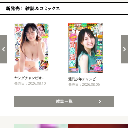
新発売！雑誌&コミックス
ヤングチャンピオ…
チャ
週刊少年チャンピ…
発売日：2026.08.10
発売
発売日：2026.08.06
雑誌一覧