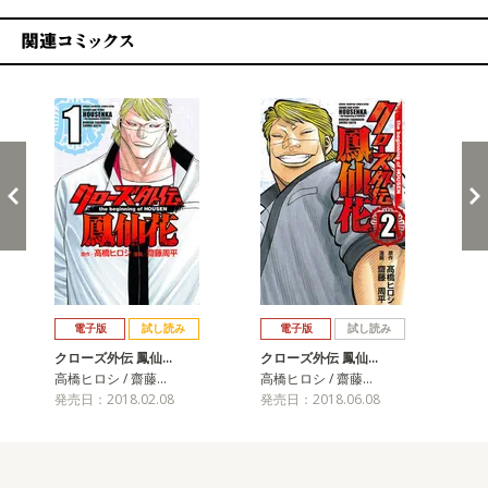
関連コミックス
戻る
進む
電子版
試し読み
電子版
試し読み
クローズ外伝 鳳仙…
クローズ外伝 鳳仙…
ク
高橋ヒロシ / 齋藤…
高橋ヒロシ / 齋藤…
高橋
発売日：2018.02.08
発売日：2018.06.08
発売