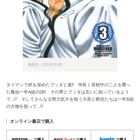
発売日：2018.10.05
タイマンで絆を深めたブッタと進!! 仲良く登校中の二人を襲っ
た鳳仙一年A組の頭!! その男とブッタは互いに知っているよう
で…!? そしてさらなる勢力拡大を狙う大吾と梶也たちは一年B組
の大物を狙って…!?
オンライン書店で購入