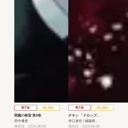
電子版
試し読み
電子版
試し読み
閻魔の教室 第6巻
チキン 「ドロップ…
田中優吏
井口達也 / 歳脇将…
発売日：2026.08.06
発売日：2026.08.06