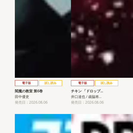
電子版
試し読み
電子版
試し読み
閻魔の教室 第6巻
チキン 「ドロップ…
田中優吏
井口達也 / 歳脇将…
発売日：2026.08.06
発売日：2026.08.06