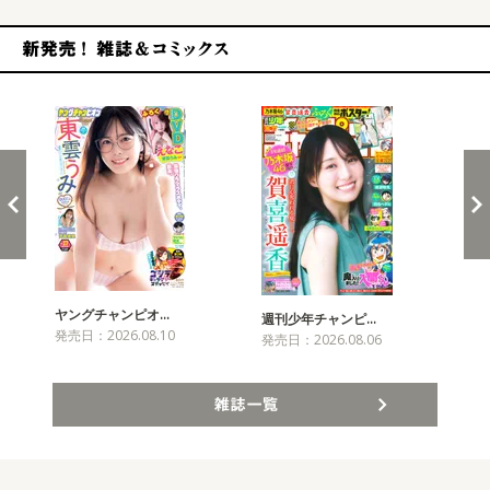
新発売！雑誌&コミックス
ヤングチャンピオ…
チャ
週刊少年チャンピ…
発売日：2026.08.10
発売
発売日：2026.08.06
雑誌一覧