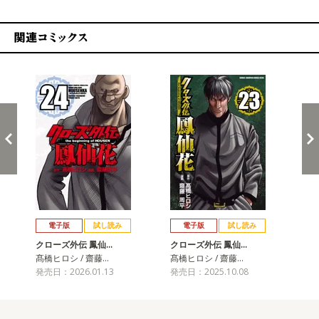
関連コミックス
戻る
進む
電子版
試し読み
電子版
試し読み
クローズ外伝 鳳仙…
クローズ外伝 鳳仙…
ク
髙橋ヒロシ / 齋藤…
髙橋ヒロシ / 齋藤…
髙橋
発売日：2026.01.13
発売日：2025.10.08
発売