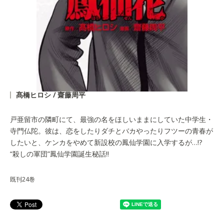
髙橋ヒロシ / 齋藤周平
戸亜留市の隣町にて、最強の名をほしいままにしていた中学生・
寺門仏陀。彼は、恋をしたりダチとバカやったりフツーの青春が
したいと、ケンカをやめて新設校の鳳仙学園に入学するが…!?
“殺しの軍団”鳳仙学園誕生秘話!!
既刊24巻