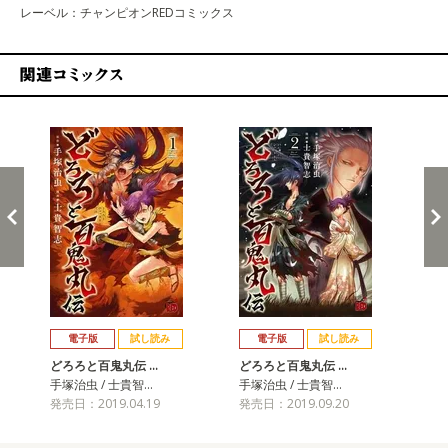
レーベル：チャンピオンREDコミックス
関連コミックス
戻る
進む
電子版
試し読み
電子版
試し読み
どろろと百鬼丸伝 …
どろろと百鬼丸伝 …
ど
手塚治虫 / 士貴智…
手塚治虫 / 士貴智…
手塚
発売日：2019.04.19
発売日：2019.09.20
発売