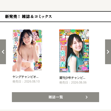
新発売！雑誌&コミックス
ヤングチャンピオ…
チャ
週刊少年チャンピ…
発売日：2026.08.10
発売
発売日：2026.08.06
雑誌一覧