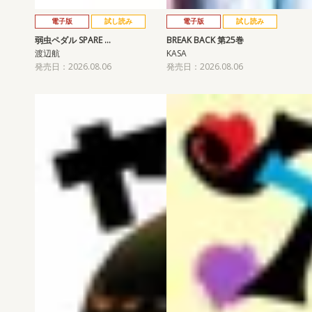
電子版
試し読み
電子版
試し読み
弱虫ペダル SPARE …
BREAK BACK 第25巻
渡辺航
KASA
発売日：2026.08.06
発売日：2026.08.06