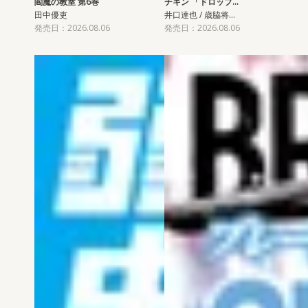
閻魔の教室 第6巻
チキン 「ドロップ…
田中優吏
井口達也 / 歳脇将…
発売日：2026.08.06
発売日：2026.08.06