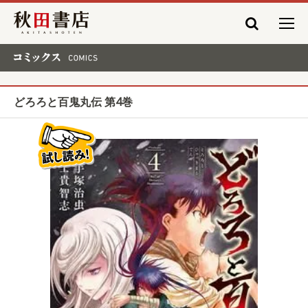
秋田書店
コミックス COMICS
どろろと百鬼丸伝 第4巻