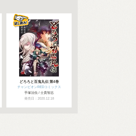
どろろと百鬼丸伝 第4巻
チャンピオンREDコミックス
手塚治虫 / 士貴智志
発売日：2020.12.18