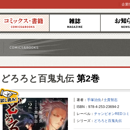
企業
コミックス
雑誌
お知らせ
どろろと百鬼丸伝
第2巻
著者：
手塚治虫
/
士貴智志
ISBN：978-4-253-23694-2
試し読み！
レーベル：
チャンピオンREDコ
シリーズ：
どろろと百鬼丸伝