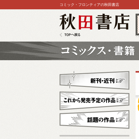
コミック・フロンティアの秋田書店
秋田書店
TOPへ戻る
コミックス
新刊・近刊
これから発売予定
話題の作品