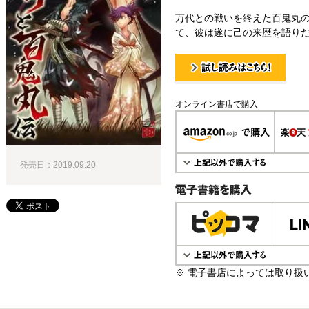
万代との戦いを終えた百鬼丸
て、彼は遂に己の来歴を語りだ
試し読み！
オンライン書店で購入
発売日：2019.09.20
電子書籍で購入
※ 電子書店によっては取り扱