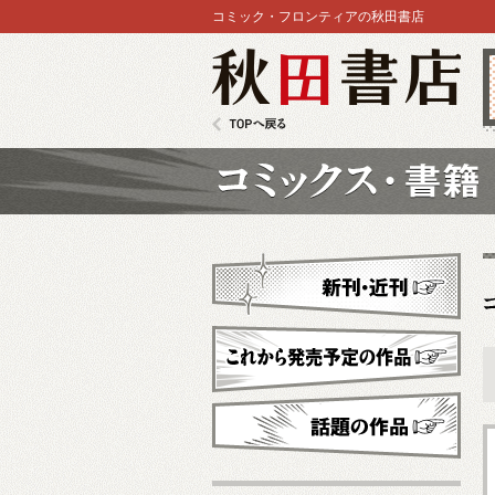
コミック・フロンティアの秋田書店
秋田書店
TOPへ戻る
コミックス
新刊・近刊
これから発売予定
話題の作品