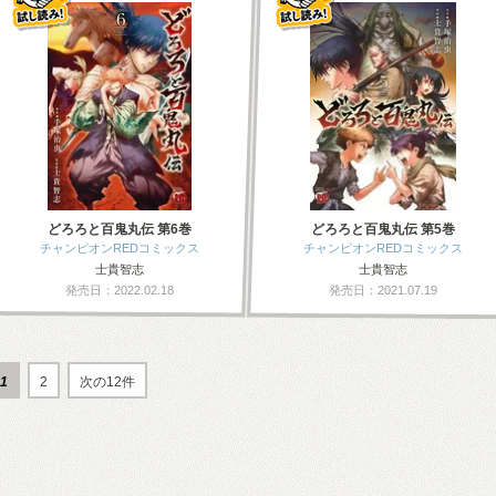
どろろと百鬼丸伝 第6巻
どろろと百鬼丸伝 第5巻
チャンピオンREDコミックス
チャンピオンREDコミックス
士貴智志
士貴智志
発売日：2022.02.18
発売日：2021.07.19
1
2
次の12件