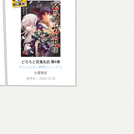
どろろと百鬼丸伝 第4巻
チャンピオンREDコミックス
士貴智志
発売日：2020.12.18