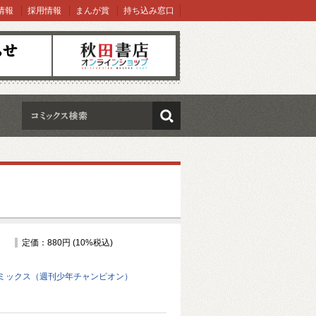
情報
採用情報
まんが賞
持ち込み窓口
オンラインショップ
検索
定価：880円 (10%税込)
ミックス（週刊少年チャンピオン）