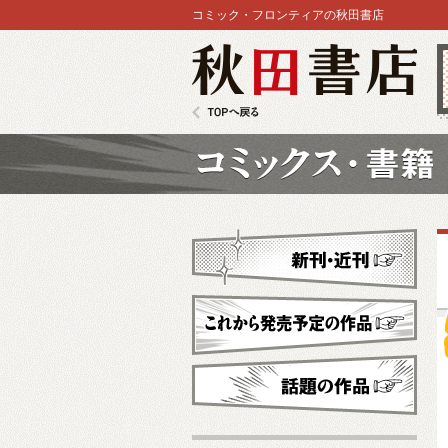
コミック・フロンティアの秋田書店
秋田書店
TOPへ戻る
コミックス
新刊・近刊
これから発売予定
話題の作品