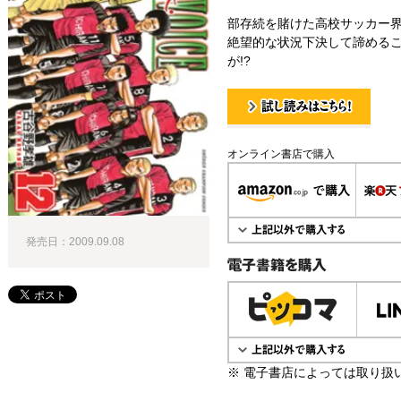
部存続を賭けた高校サッカー界
絶望的な状況下決して諦める
が!?
試し読み！
オンライン書店で購入
発売日：2009.09.08
電子書籍で購入
※ 電子書店によっては取り扱