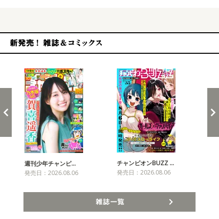
新発売！雑誌&コミックス
チャンピオンBUZZ …
週刊少年チャンピ…
月
発売日：2026.08.06
発売日：2026.08.06
発売
雑誌一覧