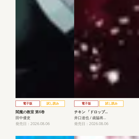
電子版
試し読み
電子版
試し読み
閻魔の教室 第6巻
チキン 「ドロップ…
田中優吏
井口達也 / 歳脇将…
発売日：2026.08.06
発売日：2026.08.06