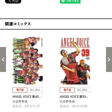
関連コミックス
戻る
進む
電子版
試し読み
電子版
試し読み
ANGEL VOICE 第40…
ANGEL VOICE 第39…
AN
古谷野孝雄
古谷野孝雄
古
発売日：2014.11.07
発売日：2014.10.08
発売