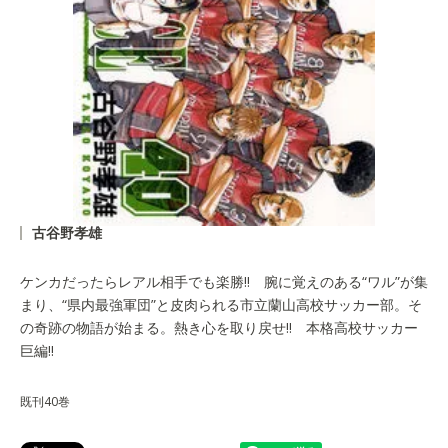
古谷野孝雄
ケンカだったらレアル相手でも楽勝!! 腕に覚えのある“ワル”が集
まり、“県内最強軍団”と皮肉られる市立蘭山高校サッカー部。そ
の奇跡の物語が始まる。熱き心を取り戻せ!! 本格高校サッカー
巨編!!
既刊40巻