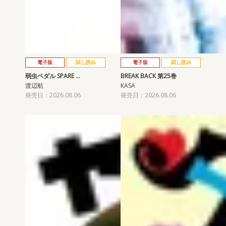
電子版
試し読み
電子版
試し読み
弱虫ペダル SPARE …
BREAK BACK 第25巻
渡辺航
KASA
発売日：2026.08.06
発売日：2026.08.06