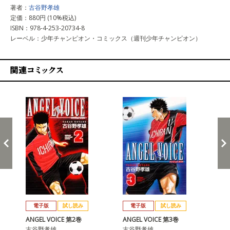
著者：
古谷野孝雄
定価：880円 (10%税込)
ISBN：978-4-253-20734-8
レーベル：少年チャンピオン・コミックス（週刊少年チャンピオン）
関連コミックス
戻る
進む
電子版
試し読み
電子版
試し読み
ANGEL VOICE 第2巻
ANGEL VOICE 第3巻
AN
古谷野孝雄
古谷野孝雄
古