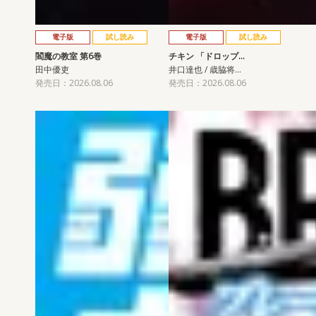
電子版
試し読み
電子版
試し読み
閻魔の教室 第6巻
チキン 「ドロップ…
田中優吏
井口達也 / 歳脇将…
発売日：2026.08.06
発売日：2026.08.06