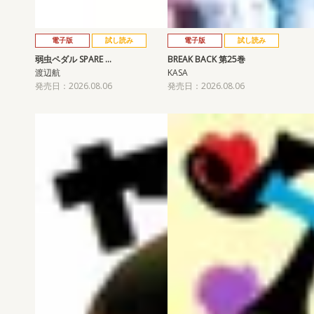
電子版
試し読み
電子版
試し読み
弱虫ペダル SPARE …
BREAK BACK 第25巻
渡辺航
KASA
発売日：2026.08.06
発売日：2026.08.06