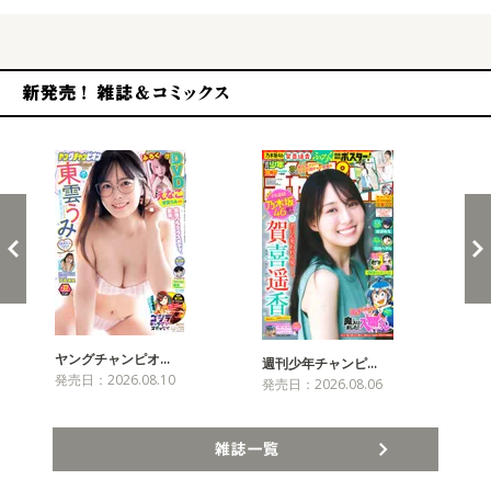
新発売！雑誌&コミックス
ヤングチャンピオ…
チャ
週刊少年チャンピ…
発売日：2026.08.10
発売
発売日：2026.08.06
雑誌一覧