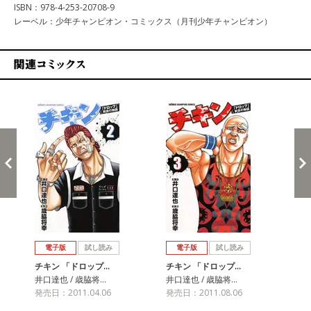
ISBN：978-4-253-20708-9
レーベル：少年チャンピオン・コミックス（月刊少年チャンピオン）
関連コミックス
戻る
進む
電子版
試し読み
電子版
試し読み
チキン 「ドロップ…
チキン 「ドロップ…
チ
井口達也 / 歳脇将…
井口達也 / 歳脇将…
井口
発売日：2011.04.06
発売日：2011.08.06
発売