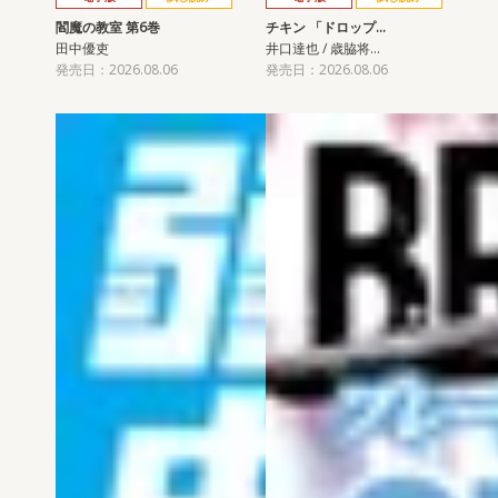
閻魔の教室 第6巻
チキン 「ドロップ…
田中優吏
井口達也 / 歳脇将…
発売日：2026.08.06
発売日：2026.08.06