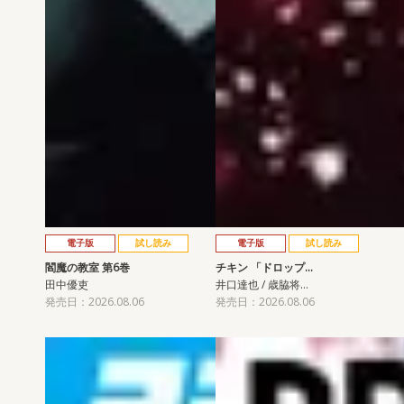
電子版
試し読み
電子版
試し読み
閻魔の教室 第6巻
チキン 「ドロップ…
田中優吏
井口達也 / 歳脇将…
発売日：2026.08.06
発売日：2026.08.06