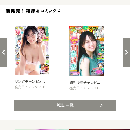
新発売！雑誌&コミックス
ヤングチャンピオ…
チャ
週刊少年チャンピ…
発売日：2026.08.10
発売
発売日：2026.08.06
雑誌一覧