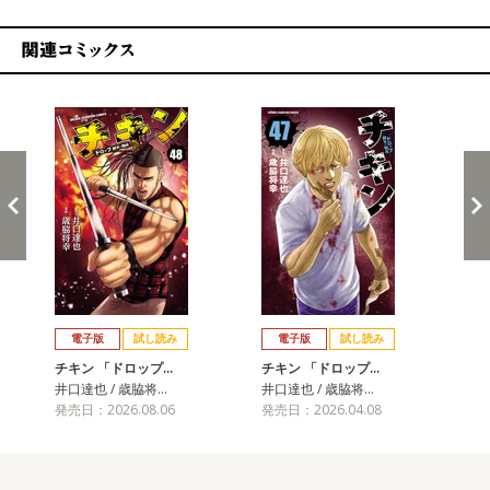
関連コミックス
戻る
進む
電子版
試し読み
電子版
試し読み
チキン 「ドロップ…
チキン 「ドロップ…
チ
井口達也 / 歳脇将…
井口達也 / 歳脇将…
井口
発売日：2026.08.06
発売日：2026.04.08
発売