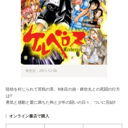
発売日：2011.12.08
陸劫を封じられて苦戦の景。8体目の崩・鋒吹丸との死闘の行方
は!?
勇気と感動と愛に満ちた狗と少年の闘いの日々、ついに完結!!
オンライン書店で購入