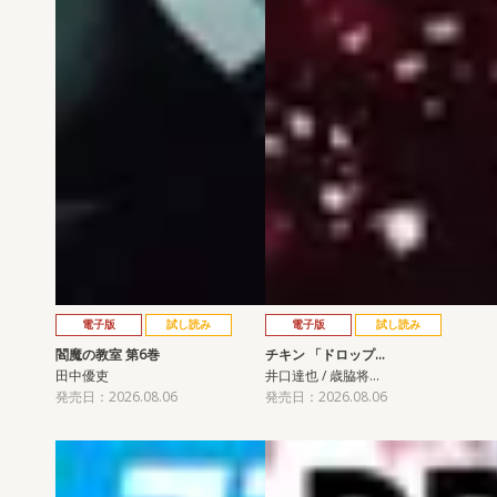
電子版
試し読み
電子版
試し読み
閻魔の教室 第6巻
チキン 「ドロップ…
田中優吏
井口達也 / 歳脇将…
発売日：2026.08.06
発売日：2026.08.06