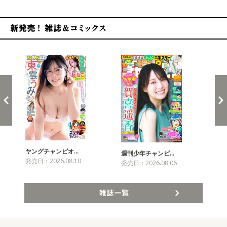
新発売！雑誌&コミックス
ヤングチャンピオ…
チャ
週刊少年チャンピ…
発売日：2026.08.10
発売
発売日：2026.08.06
雑誌一覧