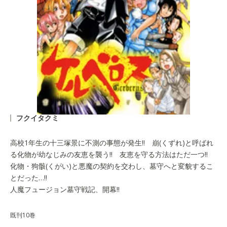
フクイタクミ
高校1年生の十三塚景に不測の事態が発生!! 崩(くずれ)と呼ばれ
る化物が幼なじみの友恵を襲う!! 友恵を守る方法はただ一つ!!
化物・狗骸(くがい)と悪魔の契約を交わし、墓守へと変貌するこ
とだった…!!
人魔フュージョン墓守戦記、開幕!!
既刊10巻