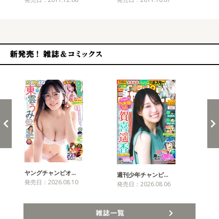
新発売！雑誌&コミックス
ヤングチャンピオ…
チャ
週刊少年チャンピ…
発売日：2026.08.10
発売
発売日：2026.08.06