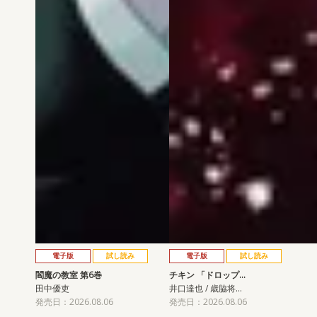
電子版
試し読み
電子版
試し読み
閻魔の教室 第6巻
チキン 「ドロップ…
田中優吏
井口達也 / 歳脇将…
発売日：2026.08.06
発売日：2026.08.06