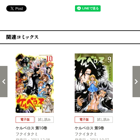
関連コミックス
戻る
進む
電子版
試し読み
電子版
試し読み
ケルベロス 第10巻
ケルベロス 第9巻
ケ
フクイタクミ
フクイタクミ
フ
発売日：2011.12.08
発売日：2011.10.07
発売