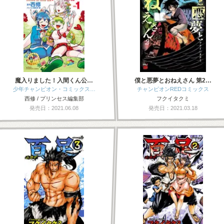
魔入りました！入間くん公…
僕と悪夢とおねえさん 第2…
少年チャンピオン・コミックス…
チャンピオンREDコミックス
西修 / プリンセス編集部
フクイタクミ
発売日：2021.06.08
発売日：2021.03.18