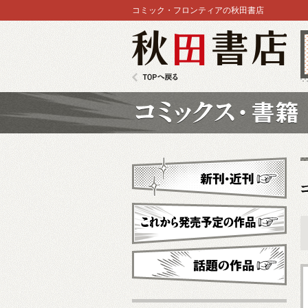
コミック・フロンティアの秋田書店
秋田書店
TOPへ戻る
コミックス
新刊・近刊
これから発売予定
話題の作品