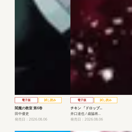
電子版
試し読み
電子版
試し読み
閻魔の教室 第6巻
チキン 「ドロップ…
田中優吏
井口達也 / 歳脇将…
発売日：2026.08.06
発売日：2026.08.06