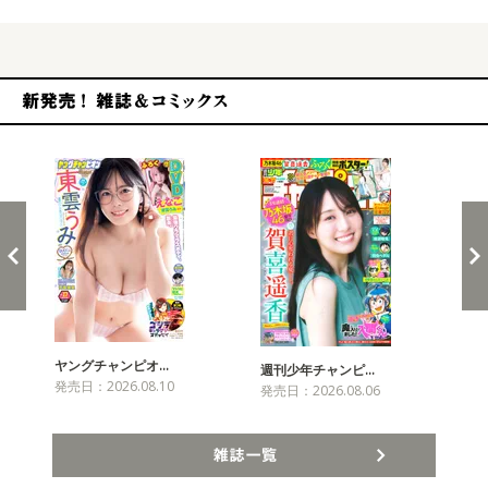
新発売！雑誌&コミックス
ヤングチャンピオ…
チャ
週刊少年チャンピ…
発売日：2026.08.10
発売
発売日：2026.08.06
雑誌一覧