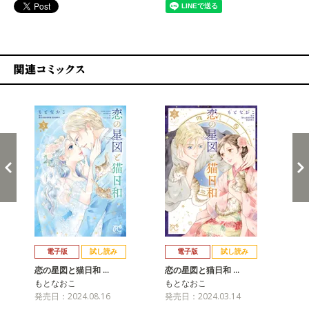
関連コミックス
戻る
進む
電子版
試し読み
電子版
試し読み
恋の星図と猫日和 …
恋の星図と猫日和 …
恋
もとなおこ
もとなおこ
も
発売日：2024.08.16
発売日：2024.03.14
発売