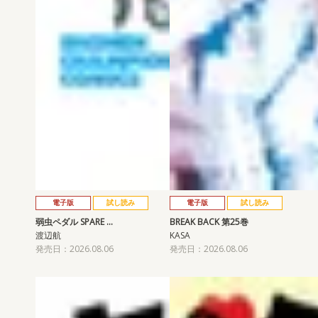
電子版
試し読み
電子版
試し読み
弱虫ペダル SPARE …
BREAK BACK 第25巻
渡辺航
KASA
発売日：2026.08.06
発売日：2026.08.06