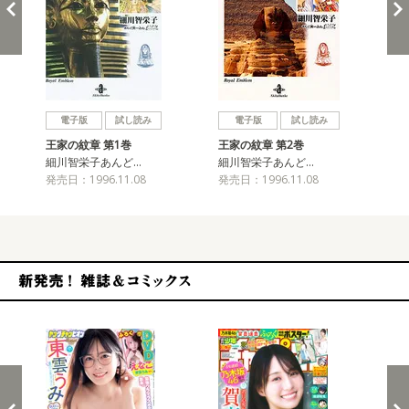
戻る
進む
電子版
試し読み
電子版
試し読み
王家の紋章 第1巻
王家の紋章 第2巻
王
細川智栄子あんど…
細川智栄子あんど…
細
発売日：1996.11.08
発売日：1996.11.08
発売
新発売！雑誌&コミックス