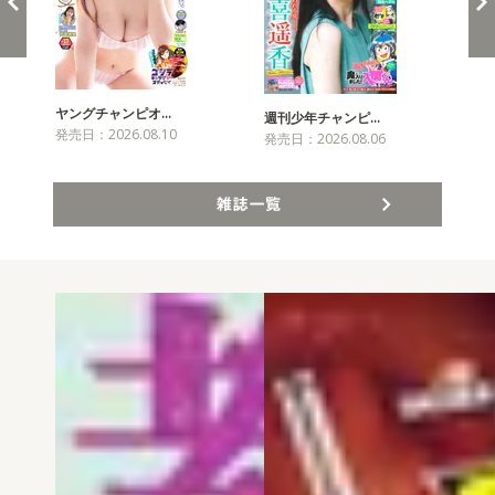
ヤングチャンピオ…
チャ
週刊少年チャンピ…
発売日：2026.08.10
発売
発売日：2026.08.06
雑誌一覧