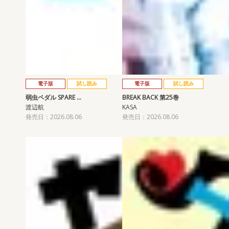
電子版
試し読み
電子版
試し読み
弱虫ペダル SPARE …
BREAK BACK 第25巻
渡辺航
KASA
発売日：2026.08.06
発売日：2026.08.06