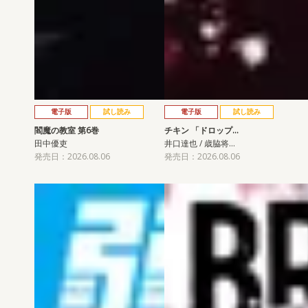
電子版
試し読み
電子版
試し読み
閻魔の教室 第6巻
チキン 「ドロップ…
田中優吏
井口達也 / 歳脇将…
発売日：2026.08.06
発売日：2026.08.06