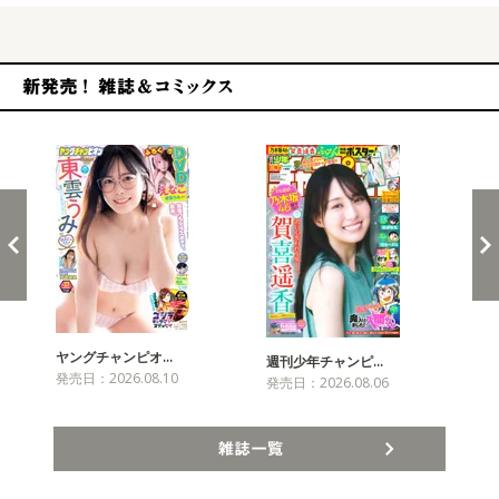
新発売！雑誌&コミックス
ヤングチャンピオ…
チャ
週刊少年チャンピ…
発売日：2026.08.10
発売
発売日：2026.08.06
雑誌一覧