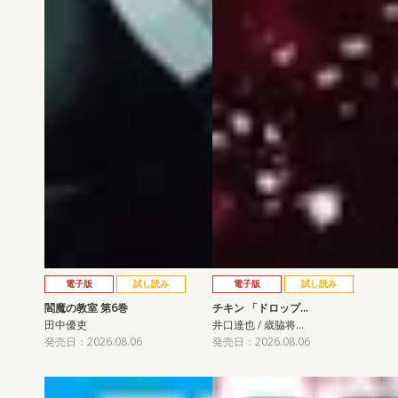
電子版
試し読み
電子版
試し読み
閻魔の教室 第6巻
チキン 「ドロップ…
田中優吏
井口達也 / 歳脇将…
発売日：2026.08.06
発売日：2026.08.06