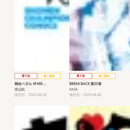
電子版
試し読み
電子版
試し読み
弱虫ペダル SPARE …
BREAK BACK 第25巻
渡辺航
KASA
発売日：2026.08.06
発売日：2026.08.06