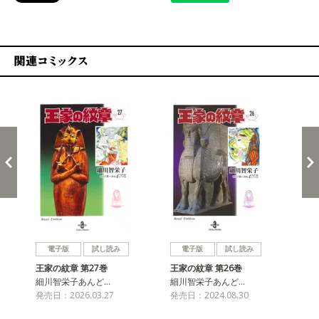
関連コミックス
戻る
進む
電子版
試し読み
電子版
試し読み
王家の紋章 第27巻
王家の紋章 第26巻
王
細川智栄子あんど…
細川智栄子あんど…
細
発売日：2026.03.27
発売日：2024.08.30
発売