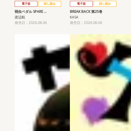
電子版
試し読み
電子版
試し読み
弱虫ペダル SPARE …
BREAK BACK 第25巻
渡辺航
KASA
発売日：2026.08.06
発売日：2026.08.06