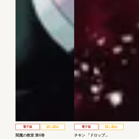
電子版
試し読み
電子版
試し読み
閻魔の教室 第6巻
チキン 「ドロップ…