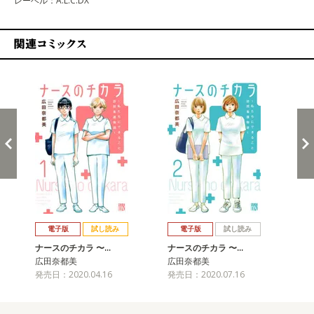
レーベル：A.L.C.DX
関連コミックス
戻る
進む
電子版
試し読み
電子版
試し読み
ナースのチカラ 〜…
ナースのチカラ 〜…
ナ
広田奈都美
広田奈都美
広
発売日：2020.04.16
発売日：2020.07.16
発売