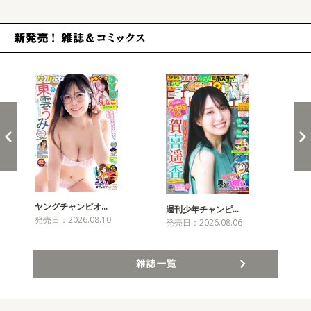
新発売！雑誌&コミックス
ヤングチャンピオ…
チャ
週刊少年チャンピ…
発売日：2026.08.10
発売
発売日：2026.08.06
雑誌一覧