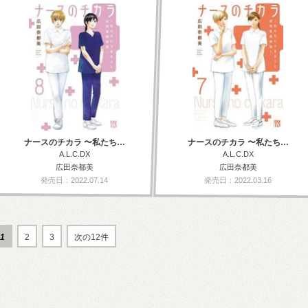
ナースのチカラ 〜私たち…
ナースのチカラ 〜私たち…
A.L.C.DX
A.L.C.DX
広田奈都美
広田奈都美
発売日：2022.07.14
発売日：2022.03.16
1
2
3
次の12件