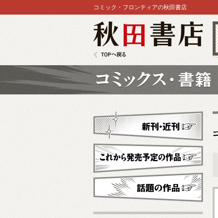
コミック・フロンティアの秋田書店
秋田書店
TOPへ戻る
コミックス
新刊・近刊
これから発売予定
話題の作品