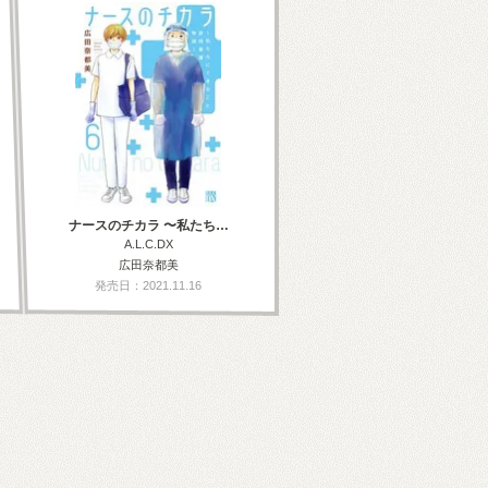
ナースのチカラ 〜私たち…
A.L.C.DX
広田奈都美
発売日：2021.11.16