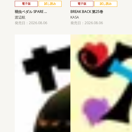
電子版
試し読み
電子版
試し読み
弱虫ペダル SPARE …
BREAK BACK 第25巻
渡辺航
KASA
発売日：2026.08.06
発売日：2026.08.06