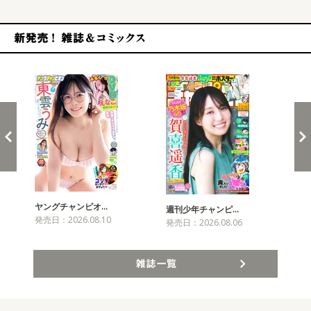
新発売！雑誌&コミックス
ヤングチャンピオ…
チャ
週刊少年チャンピ…
発売日：2026.08.10
発売
発売日：2026.08.06
雑誌一覧