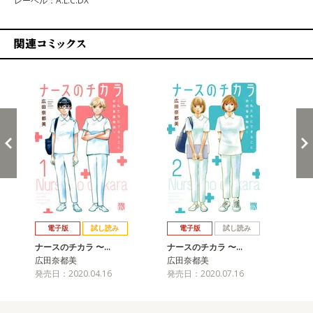
レーベル：A.L.C.DX
関連コミックス
戻る
進む
電子版
試し読み
電子版
試し読み
ナースのチカラ 〜…
ナースのチカラ 〜…
ナ
広田奈都美
広田奈都美
広
発売日：2020.04.16
発売日：2020.07.16
発売