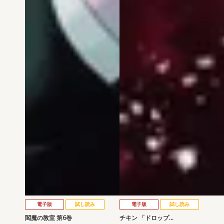
電子版
試し読み
電子版
試し読み
閻魔の教室 第6巻
チキン 「ドロップ…