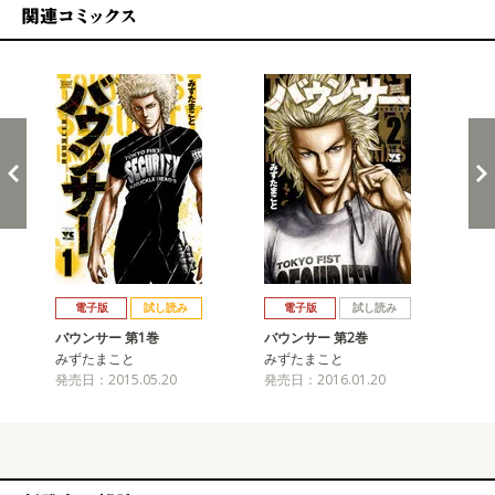
関連コミックス
戻る
進む
電子版
試し読み
電子版
試し読み
バウンサー 第1巻
バウンサー 第2巻
バ
みずたまこと
みずたまこと
み
発売日：2015.05.20
発売日：2016.01.20
発売