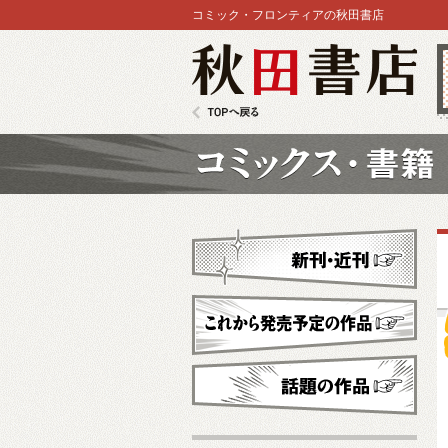
コミック・フロンティアの秋田書店
秋田書店
TOPへ戻る
コミックス
新刊・近刊
これから発売予定
話題の作品