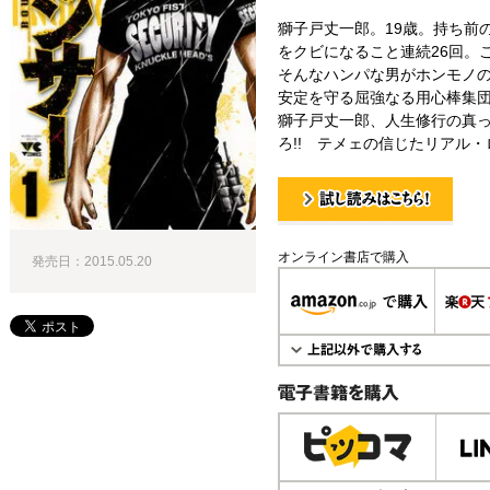
獅子戸丈一郎。19歳。持ち前
をクビになること連続26回。
そんなハンパな男がホンモノ
安定を守る屈強なる用心棒集
獅子戸丈一郎、人生修行の真っ
ろ!! テメェの信じたリアル・ロ
試し読み！
オンライン書店で購入
発売日：2015.05.20
電子書籍で購入