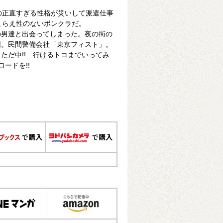
の正直すぎる性格が災いして派遣仕事
こらえ性のないボンクラだ。
の男達と出会ってしまった。夜の街の
団。民間警備会社「東京フィスト」。
ただ中!! 行けるトコまでいってみ
ードを!!