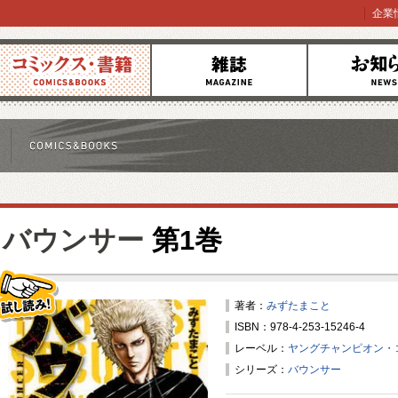
企業
コミックス
雑誌
お知らせ
バウンサー
第1巻
著者：
みずたまこと
ISBN：978-4-253-15246-4
試し読み！
レーベル：
ヤングチャンピオン・
シリーズ：
バウンサー