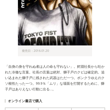
発売日：2016.01.20
「自身の身を守れぬ者は人の命も守れない」。鰐淵社長から吐か
れた冷徹な言葉。社長の言葉は絶対、獅子戸のクビは確定的。追
い込まれた獅子戸に残された武器はただ一つ。ボンクラゆえのク
ソ根性たった一つ。99.9％「ムリ」な場面を打開するために、獅
子戸はありえない行動に出る…。
オンライン書店で購入