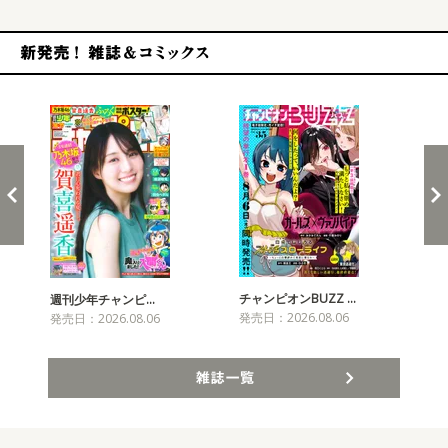
新発売！雑誌&コミックス
チャンピオンBUZZ …
週刊少年チャンピ…
月
発売日：2026.08.06
発売日：2026.08.06
発売
雑誌一覧