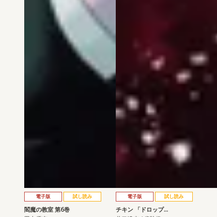
電子版
試し読み
電子版
試し読み
閻魔の教室 第6巻
チキン 「ドロップ…