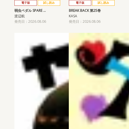
電子版
試し読み
電子版
試し読み
弱虫ペダル SPARE …
BREAK BACK 第25巻
渡辺航
KASA
発売日：2026.08.06
発売日：2026.08.06