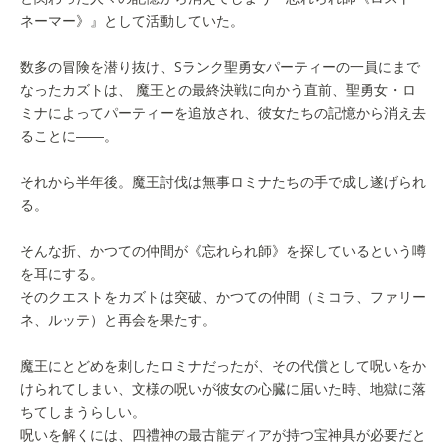
ネーマー》』として活動していた。
数多の冒険を潜り抜け、Sランク聖勇女パーティーの一員にまで
なったカズトは、 魔王との最終決戦に向かう直前、聖勇女・ロ
ミナによってパーティーを追放され、彼女たちの記憶から消え去
ることに――。
それから半年後。魔王討伐は無事ロミナたちの手で成し遂げられ
る。
そんな折、かつての仲間が《忘れられ師》を探しているという噂
を耳にする。
そのクエストをカズトは突破、かつての仲間（ミコラ、ファリー
ネ、ルッテ）と再会を果たす。
魔王にとどめを刺したロミナだったが、その代償として呪いをか
けられてしまい、文様の呪いが彼女の心臓に届いた時、地獄に落
ちてしまうらしい。
呪いを解くには、四禮神の最古龍ディアが持つ宝神具が必要だと