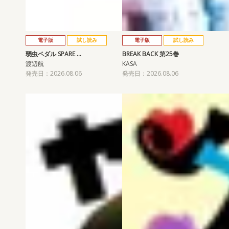
電子版
試し読み
電子版
試し読み
弱虫ペダル SPARE …
BREAK BACK 第25巻
渡辺航
KASA
発売日：2026.08.06
発売日：2026.08.06