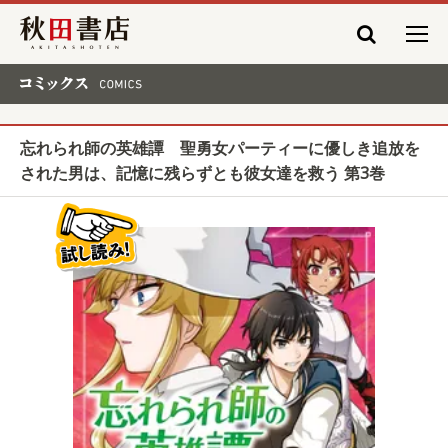
秋田書店
コミックス COMICS
忘れられ師の英雄譚 聖勇女パーティーに優しき追放を
された男は、記憶に残らずとも彼女達を救う 第3巻