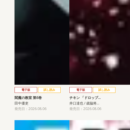
電子版
試し読み
電子版
試し読み
閻魔の教室 第6巻
チキン 「ドロップ…
田中優吏
井口達也 / 歳脇将…
発売日：2026.08.06
発売日：2026.08.06