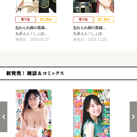
戻る
進む
電子版
試し読み
電子版
試し読み
忘れられ師の英雄…
忘れられ師の英雄…
丸原えん / しょぼ…
丸原えん / しょぼ…
発売日：2025.05.27
発売日：2025.12.25
新発売！雑誌&コミックス