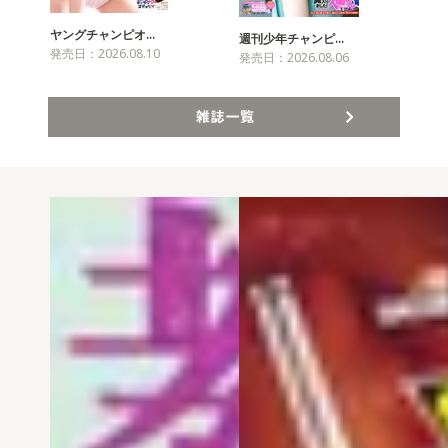
ヤングチャンピオ…
チャ
週刊少年チャンピ…
発売日：2026.08.10
発売
発売日：2026.08.06
雑誌一覧