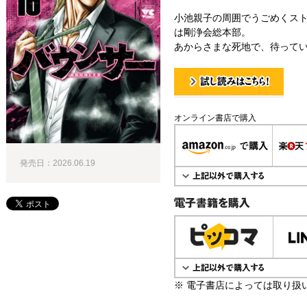
小池親子の周囲でうごめくス
は剛浄会総本部。
あからさまな死地で、待っていた
試し読み！
オンライン書店で購入
発売日：2026.06.19
電子書籍で購入
※ 電子書店によっては取り扱