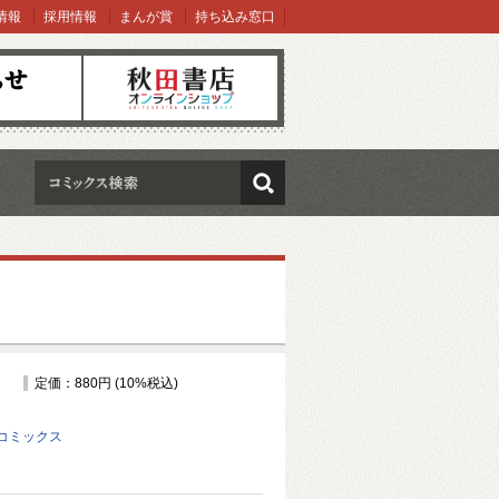
情報
採用情報
まんが賞
持ち込み窓口
オンラインショップ
検索
定価：880円 (10%税込)
コミックス