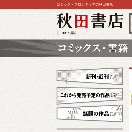
コミック・フロンティアの秋田書店
秋田書店
TOPへ戻る
コミックス
新刊・近刊
これから発売予定
話題の作品