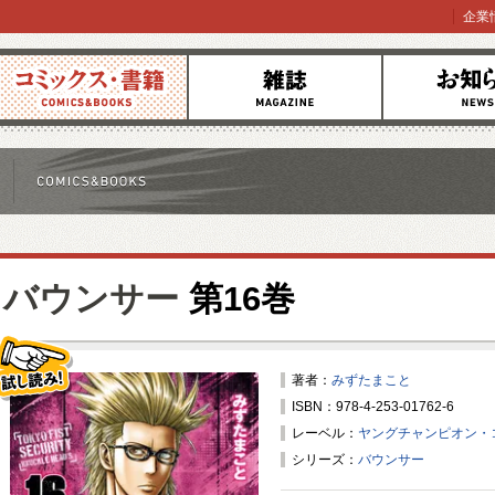
企業
コミックス
雑誌
お知らせ
バウンサー
第16巻
著者：
みずたまこと
ISBN：978-4-253-01762-6
試し読み！
レーベル：
ヤングチャンピオン・
シリーズ：
バウンサー