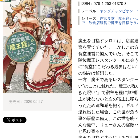
ISBN：978-4-253-01370-3
試し読み！
レーベル：
ヤングチャンピオン・
シリーズ：
迷宮食堂『魔王窟』へ
で、飲食店経営で魔王を目指そう
魔王を目指すクロエは、店舗
宮を育てていた。しかしこの
食堂運営に悩んでいた。そこ
階位魔王レスタンクールに会
に“食堂にこだわる必要はない
の悩みは解消した。
一方、魔王であるレスタンクー
い”のことに触れた。魔王の呪
きた呪い”」で宿主を糧に無制
主が死なないと次の宿主に移
発売日：2026.05.27
ったため違和感を抱く。ギルド
溢れ出した場合、この世が危
事の事態に備え、この世を統
んな最中、リューさんの宿敵バ
と忍び寄る!?
魔王を目指す少女による異世界