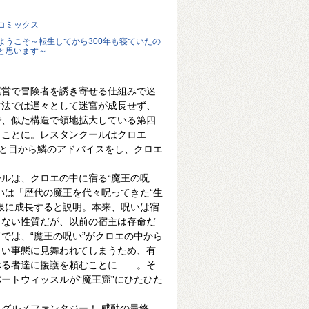
コミックス
ようこそ～転生してから300年も寝ていたの
と思います～
運営で冒険者を誘き寄せる仕組みで迷
方法では遅々として迷宮が成長せず、
で、似た構造で領地拡大している第四
うことに。レスタンクールはクロエ
”と目から鱗のアドバイスをし、クロエ
ルは、クロエの中に宿る“魔王の呪
いは「歴代の魔王を代々呪ってきた“生
限に成長すると説明。本来、呪いは宿
らない性質だが、以前の宿主は存命だ
では、“魔王の呪い”がクロエの中から
うい事態に見舞われてしまうため、有
べる者達に援護を頼むことに――。そ
ートウィッスルが“魔王窟”にひたひた
グルメファンタジー！ 感動の最終