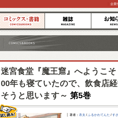
企業
コミックス
雑誌
お知らせ
迷宮食堂『魔王窟』へようこそ
00年も寝ていたので、飲食店
そうと思います～
第5巻
著者：
衣太
/
ふるかわてんた
/
す