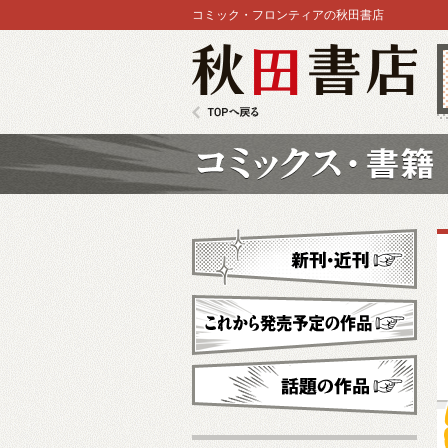
コミック・フロンティアの秋田書店
秋田書店
TOPへ戻る
コミックス
新刊・近刊
これから発売予定
話題の作品