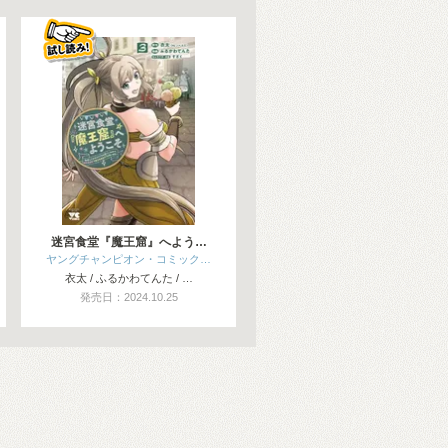
迷宮食堂『魔王窟』へよう…
ヤングチャンピオン・コミック…
衣太 / ふるかわてんた / …
発売日：2024.10.25