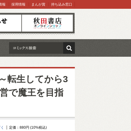
情報
採用情報
まんが賞
持ち込み窓口
オンラインショップ
検索
～転生してから3
経営で魔王を目指
ざく
定価：880円 (10%税込)