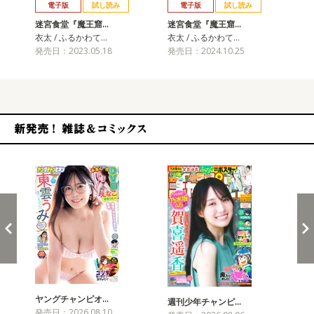
電子版
試し読み
電子版
試し読み
迷宮食堂『魔王窟…
迷宮食堂『魔王窟…
迷
衣太 / ふるかわて…
衣太 / ふるかわて…
衣太
発売日：2023.05.18
発売日：2024.10.25
発売
新発売！雑誌&コミックス
ヤングチャンピオ…
チャ
週刊少年チャンピ…
発売日：2026.08.10