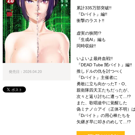
累計335万部突破!!
『Dバイト』編!!
衝撃のラスト!!
虚実の狭間!?
『生成AI』編も
同時収録!!
いよいよ最終血戦!!
『DEAD Tube 闇バイト』編!!
推しドルの仇を討つべく
発売日：2026.04.20
『Dバイト』主催者に
勇敢に立ち向かったT・O、
親衛隊四天王たちだったが、
次々と返り討ちに遭って…!?
また、歌唱途中に覚醒した
偽ミナノ☆アイ（正体不明）
『Dバイト』の用心棒たちを
矢継ぎ早に叩きのめして…!?