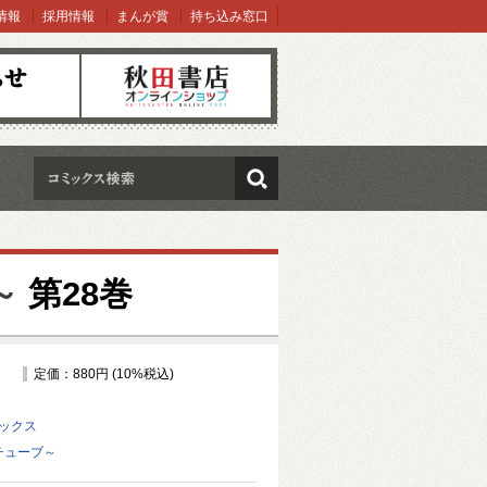
情報
採用情報
まんが賞
持ち込み窓口
オンラインショップ
検索
～
第28巻
定価：880円 (10%税込)
ミックス
ドチューブ～