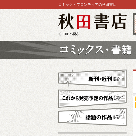
コミック・フロンティアの秋田書店
秋田書店
TOPへ戻る
コミックス
新刊・近刊
これから発売予定
話題の作品