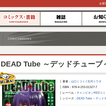
企業
コミックス
雑誌
お知らせ
DEAD Tube ～デッドチューブ
著者：
山口ミコト
/
北河トウタ
ISBN：978-4-253-01327-7
試し読み！
レーベル：
チャンピオンREDコ
シリーズ：
DEAD Tube ～デッ