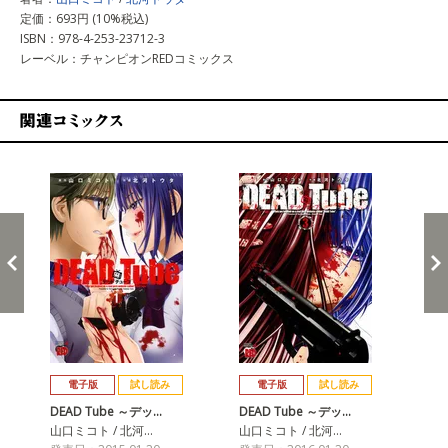
定価：693円 (10%税込)
ISBN：978-4-253-23712-3
レーベル：チャンピオンREDコミックス
関連コミックス
戻る
進む
電子版
試し読み
電子版
試し読み
DEAD Tube ～デッ…
DEAD Tube ～デッ…
DE
山口ミコト / 北河…
山口ミコト / 北河…
山口