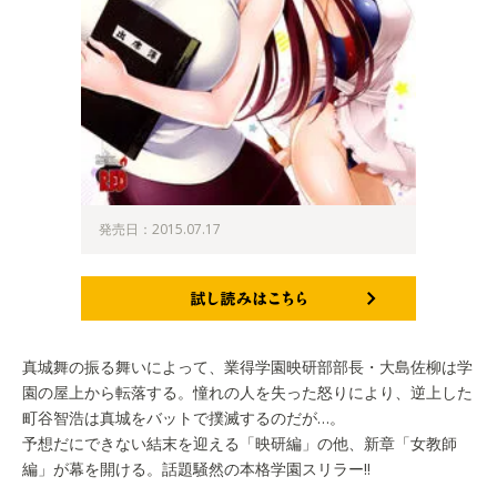
発売日：2015.07.17
試し読みはこちら
真城舞の振る舞いによって、業得学園映研部部長・大島佐柳は学
園の屋上から転落する。憧れの人を失った怒りにより、逆上した
町谷智浩は真城をバットで撲滅するのだが…。
予想だにできない結末を迎える「映研編」の他、新章「女教師
編」が幕を開ける。話題騒然の本格学園スリラー!!