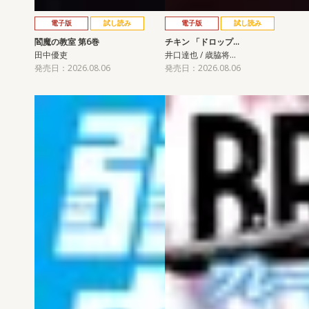
電子版
試し読み
電子版
試し読み
閻魔の教室 第6巻
チキン 「ドロップ…
田中優吏
井口達也 / 歳脇将…
発売日：2026.08.06
発売日：2026.08.06