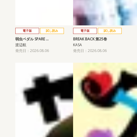
電子版
試し読み
電子版
試し読み
弱虫ペダル SPARE …
BREAK BACK 第25巻
渡辺航
KASA
発売日：2026.08.06
発売日：2026.08.06