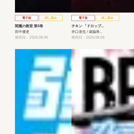
電子版
試し読み
電子版
試し読み
閻魔の教室 第6巻
チキン 「ドロップ…
田中優吏
井口達也 / 歳脇将…
発売日：2026.08.06
発売日：2026.08.06