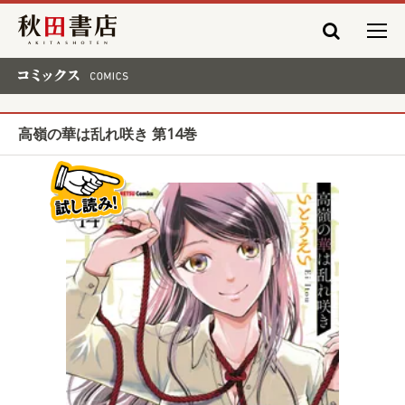
秋田書店
コミックス COMICS
高嶺の華は乱れ咲き 第14巻