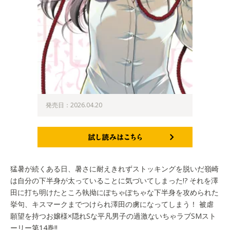
発売日：2026.04.20
試し読みはこちら
猛暑が続くある日、暑さに耐えきれずストッキングを脱いだ嶺崎
は自分の下半身が太っていることに気づいてしまった!? それを澤
田に打ち明けたところ執拗にぽちゃぽちゃな下半身を攻められた
挙句、キスマークまでつけられ澤田の虜になってしまう！ 被虐
願望を持つお嬢様×隠れSな平凡男子の過激ないちゃラブSMスト
ーリー第14巻!!