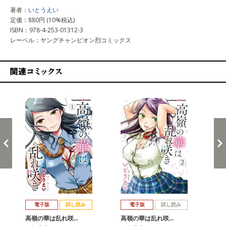
著者：
いとうえい
定価：880円 (10%税込)
ISBN：978-4-253-01312-3
レーベル：ヤングチャンピオン烈コミックス
関連コミックス
戻る
進む
電子版
試し読み
電子版
試し読み
高嶺の華は乱れ咲…
高嶺の華は乱れ咲…
高