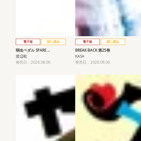
電子版
試し読み
電子版
試し読み
弱虫ペダル SPARE …
BREAK BACK 第25巻
渡辺航
KASA
発売日：2026.08.06
発売日：2026.08.06