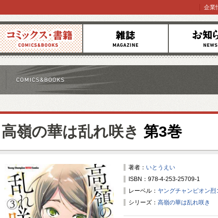
企業
コミックス
雑誌
お知らせ
高嶺の華は乱れ咲き
第3巻
著者：
いとうえい
ISBN：978-4-253-25709-1
レーベル：
ヤングチャンピオン烈
シリーズ：
高嶺の華は乱れ咲き