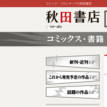
コミック・フロンティアの秋田書店
秋田書店
TOPへ戻る
コミックス
新刊・近刊
これから発売予定
話題の作品