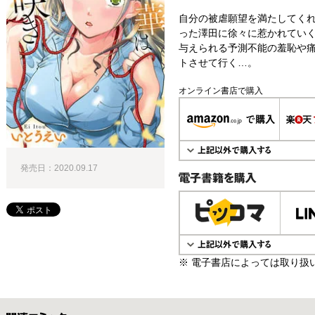
自分の被虐願望を満たしてくれ
った澤田に徐々に惹かれてい
与えられる予測不能の羞恥や
トさせて行く…。
オンライン書店で購入
発売日：2020.09.17
電子書籍で購入
※ 電子書店によっては取り扱