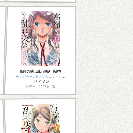
高嶺の華は乱れ咲き 第6巻
ヤングチャンピオン烈コミック…
いとうえい
発売日：2022.04.20