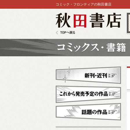
コミック・フロンティアの秋田書店
秋田書店
TOPへ戻る
コミックス
新刊・近刊
これから発売予定
話題の作品