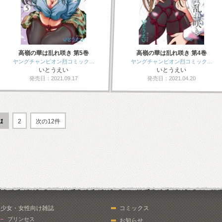
高嶺の華は乱れ咲き 第5巻
高嶺の華は乱れ咲き 第4巻
ヤングチャンピオン烈コミック…
ヤングチャンピオン烈コミック…
いとうえい
いとうえい
発売日：2021.09.17
発売日：2021.04.20
1
2
次の12件
少女・女性向け雑誌
コミックス
プリンセス
お知らせ