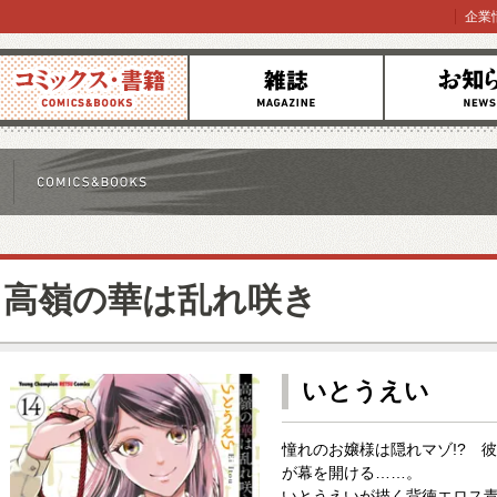
企業
コミックス
雑誌
お知らせ
高嶺の華は乱れ咲き
いとうえい
憧れのお嬢様は隠れマゾ!? 
が幕を開ける……。
いとうえいが描く背徳エロス青