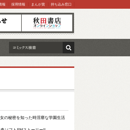
情報
採用情報
まんが賞
持ち込み窓口
オンラインショップ
検索
彼女の秘密を知った時淫靡な学園生活
春ソフトSMストーリー!!