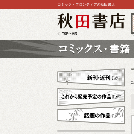
コミック・フロンティアの秋田書店
秋田書店
TOPへ戻る
コミックス
新刊・近刊
これから発売予定
話題の作品