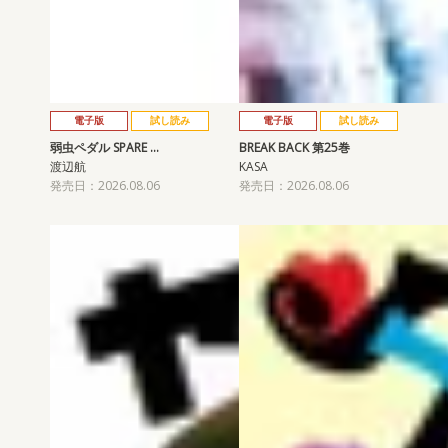
電子版
試し読み
電子版
試し読み
弱虫ペダル SPARE …
BREAK BACK 第25巻
渡辺航
KASA
発売日：2026.08.06
発売日：2026.08.06