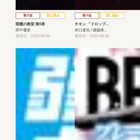
電子版
試し読み
電子版
試し読み
閻魔の教室 第6巻
チキン 「ドロップ…
田中優吏
井口達也 / 歳脇将…
発売日：2026.08.06
発売日：2026.08.06