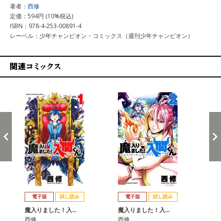
著者：
西修
定価：594円 (10%税込)
ISBN：978-4-253-00891-4
レーベル：少年チャンピオン・コミックス（週刊少年チャンピオン）
関連コミックス
戻る
進む
電子版
試し読み
電子版
試し読み
魔入りました！入…
魔入りました！入…
魔
西修
西修
西