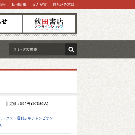
情報
採用情報
まんが賞
持ち込み窓口
オンラインショップ
検索
定価：594円 (10%税込)
ミックス（週刊少年チャンピオン）
ん