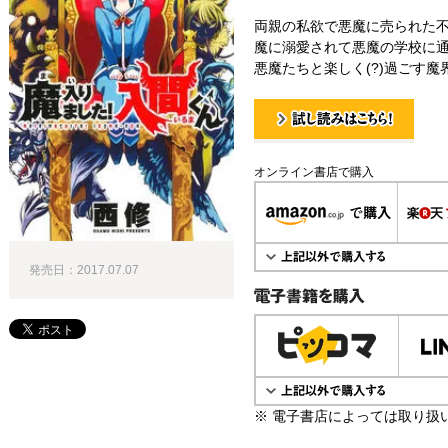
両親の私欲で悪魔に売られた
魔に溺愛されて悪魔の学校に通
悪魔たちと楽しく(?)過ごす魔
試し読み！
オンライン書店で購入
発売日：2017.07.07
電子書籍で購入
※ 電子書店によっては取り扱