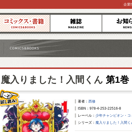
企業
コミックス
雑誌
お知らせ
魔入りました！入間くん
第1巻
著者：
西修
ISBN：978-4-253-22516-8
試し読み！
レーベル：
少年チャンピオン・コ
シリーズ：
魔入りました！入間く