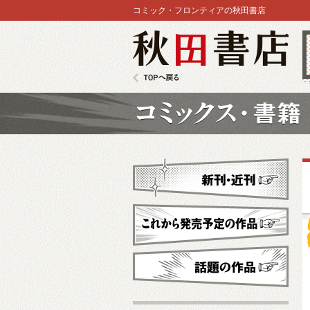
コミック・フロンティアの秋田書店
秋田書店
TOPへ戻る
コミックス
新刊・近刊
これから発売予定
話題の作品