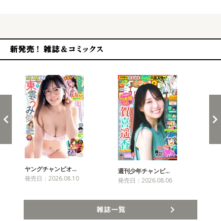
新発売！雑誌&コミックス
ヤングチャンピオ…
チャ
週刊少年チャンピ…
発売日：2026.08.10
発売
発売日：2026.08.06