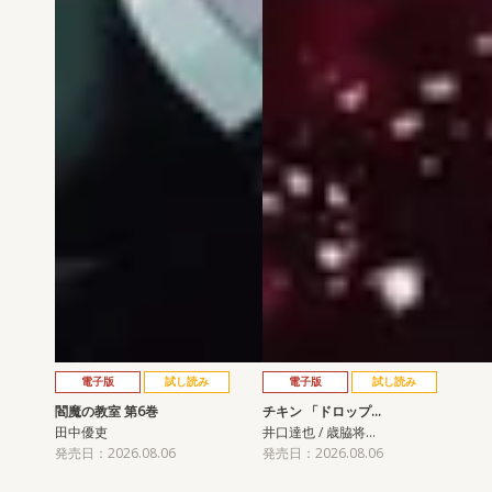
電子版
試し読み
電子版
試し読み
閻魔の教室 第6巻
チキン 「ドロップ…
田中優吏
井口達也 / 歳脇将…
発売日：2026.08.06
発売日：2026.08.06