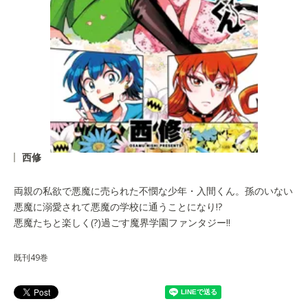
西修
両親の私欲で悪魔に売られた不憫な少年・入間くん。孫のいない
悪魔に溺愛されて悪魔の学校に通うことになり!?
悪魔たちと楽しく(?)過ごす魔界学園ファンタジー!!
既刊49巻