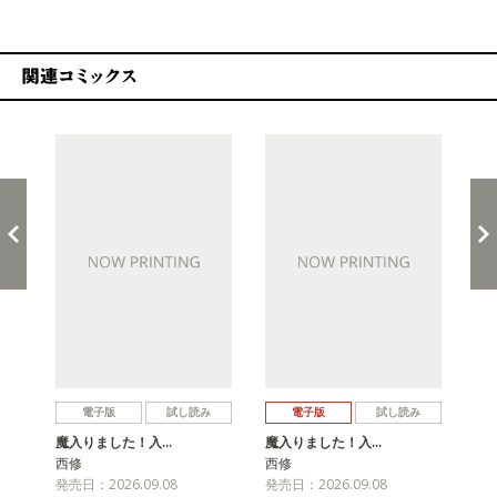
関連コミックス
戻る
進む
魔
電子版
試し読み
電子版
試し読み
西
発売
魔入りました！入…
魔入りました！入…
西修
西修
発売日：2026.09.08
発売日：2026.09.08