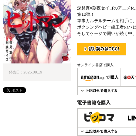
深見真×刻夜セイゴのアニメ化
第12弾！
軍事カルテルチームを相手に
ボクシングヘビー級王者のハ
そしてケージで闘いが続く中
試し読み！
オンライン書店で購入
発売日：2025.09.19
電子書籍で購入