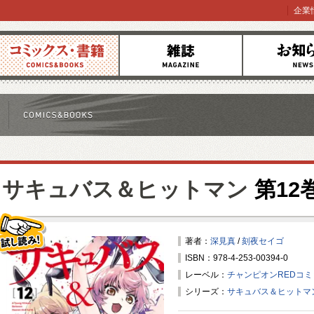
企業
コミックス
雑誌
お知らせ
サキュバス＆ヒットマン
第12
著者：
深見真
/
刻夜セイゴ
ISBN：978-4-253-00394-0
試し読み！
レーベル：
チャンピオンREDコ
シリーズ：
サキュバス＆ヒットマ