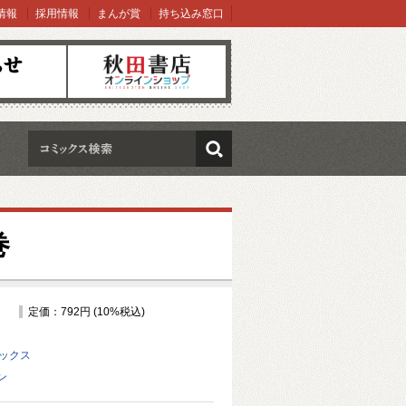
情報
採用情報
まんが賞
持ち込み窓口
オンラインショップ
検索
巻
定価：792円 (10%税込)
ミックス
ン