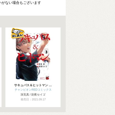
いがない場合もございます
サキュバス＆ヒットマン …
チャンピオンREDコミックス
深見真 / 刻夜セイゴ
発売日：2021.09.17