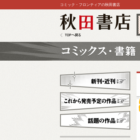
コミック・フロンティアの秋田書店
秋田書店
TOPへ戻る
コミックス
新刊・近刊
これから発売予定
話題の作品