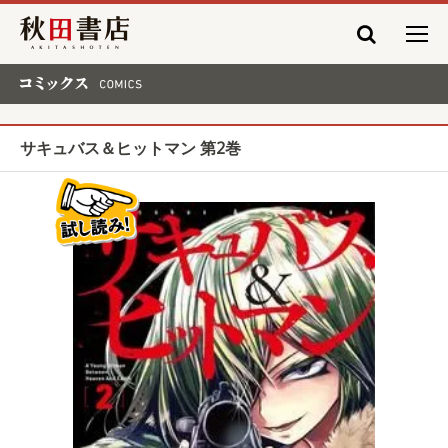
秋田書店
コミックス COMICS
サキュバス＆ヒットマン 第2巻