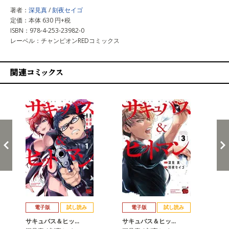
著者：
深見真
/
刻夜セイゴ
定価：本体 630 円+税
ISBN：978-4-253-23982-0
レーベル：チャンピオンREDコミックス
関連コミックス
戻る
進む
電子版
試し読み
電子版
試し読み
サキュバス＆ヒッ…
サキュバス＆ヒッ…
サ