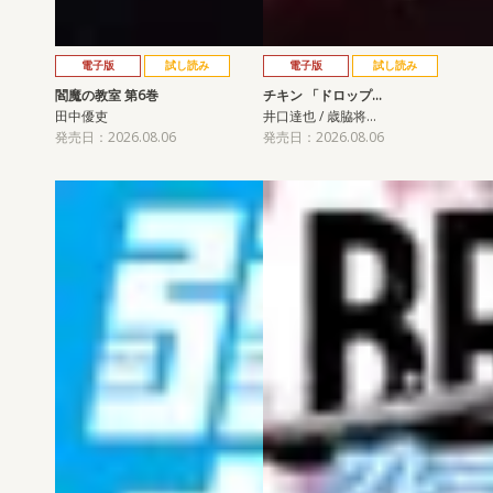
電子版
試し読み
電子版
試し読み
閻魔の教室 第6巻
チキン 「ドロップ…
田中優吏
井口達也 / 歳脇将…
発売日：2026.08.06
発売日：2026.08.06