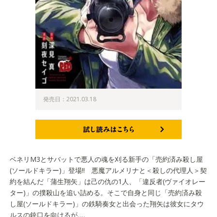
発売日：2021.03.18
試し読みはこちら
ベネリM3とサバットで悪人の魂を刈る新手の「売約済み殺し屋
(ソールドキラー)」登場!! 悪魔アルメリナと＜殺しの代理人＞契
約を結んだ「蒲生翔矢」は己の仇の1人、「違反者(ヴァイオレー
ター)」の撲殺山を追い詰める。そこで自身と同じ「売約済み殺
し屋(ソールドキラー)」の鉄騎奏女と出会った翔矢は彼女にタウ
ルスの銃口を向けるが…。