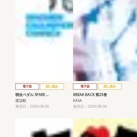
電子版
試し読み
電子版
試し読み
弱虫ペダル SPARE …
BREAK BACK 第25巻
渡辺航
KASA
発売日：2026.08.06
発売日：2026.08.06