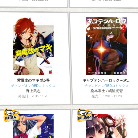
紫電改のマキ 第5巻
キャプテンハーロック～次…
チャンピオンREDコミックス
チャンピオンREDコミックス
野上武志
松本零士 / 嶋星光壱
発売日：2015.11.20
発売日：2015.11.20