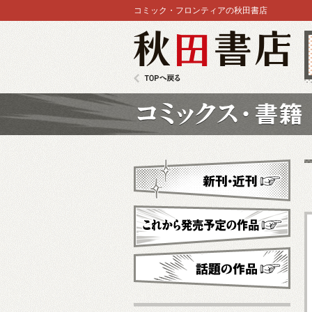
コミック・フロンティアの秋田書店
秋田書店
TOPへ戻る
コミックス
新刊・近刊
これから発売予定
話題の作品