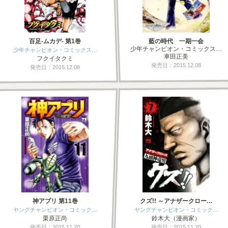
百足-ムカデ- 第1巻
藍の時代 一期一会
少年チャンピオン・コミックス…
少年チャンピオン・コミックス…
車田正美
フクイタクミ
発売日：2015.12.08
発売日：2015.12.08
神アプリ 第11巻
クズ!! ～アナザークロー…
ヤングチャンピオン・コミック…
ヤングチャンピオン・コミック…
栗原正尚
鈴木大（漫画家）
発売日：2015.11.20
発売日：2015.11.20