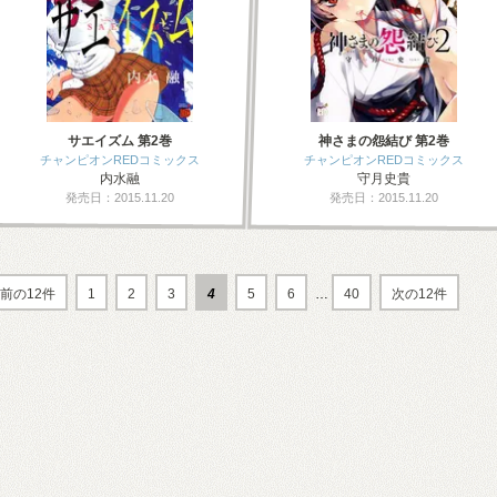
サエイズム 第2巻
神さまの怨結び 第2巻
チャンピオンREDコミックス
チャンピオンREDコミックス
内水融
守月史貴
発売日：2015.11.20
発売日：2015.11.20
前の12件
1
2
3
4
5
6
…
40
次の12件