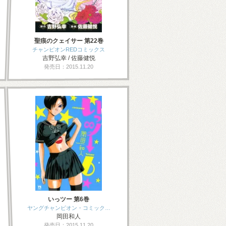
聖痕のクェイサー 第22巻
チャンピオンREDコミックス
吉野弘幸 / 佐藤健悦
発売日：2015.11.20
いっツー 第6巻
ヤングチャンピオン・コミック…
岡田和人
発売日：2015.11.20