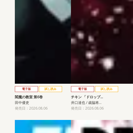
電子版
試し読み
電子版
試し読み
閻魔の教室 第6巻
チキン 「ドロップ…
田中優吏
井口達也 / 歳脇将…
発売日：2026.08.06
発売日：2026.08.06