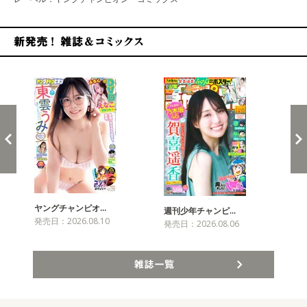
新発売！雑誌&コミックス
ヤングチャンピオ…
チャ
週刊少年チャンピ…
発売日：2026.08.10
発売
発売日：2026.08.06
雑誌一覧