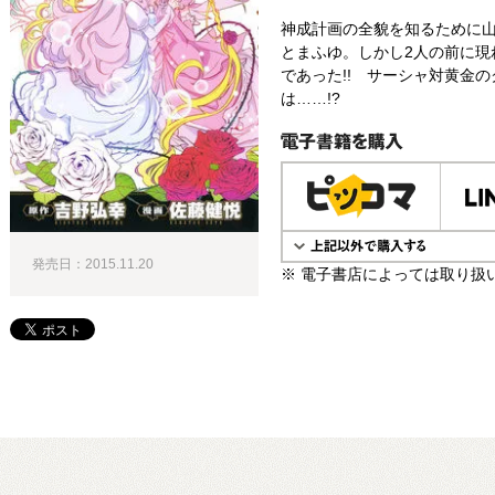
神成計画の全貌を知るために
とまふゆ。しかし2人の前に現
であった!! サーシャ対黄金
は……!?
電子書籍で購入
発売日：2015.11.20
※ 電子書店によっては取り扱