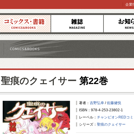
企業
コミックス
雑誌
お知らせ
聖痕のクェイサー
第22巻
著者：
吉野弘幸
/
佐藤健悦
ISBN：978-4-253-23802-1
レーベル：
チャンピオンREDコ
シリーズ：
聖痕のクェイサー