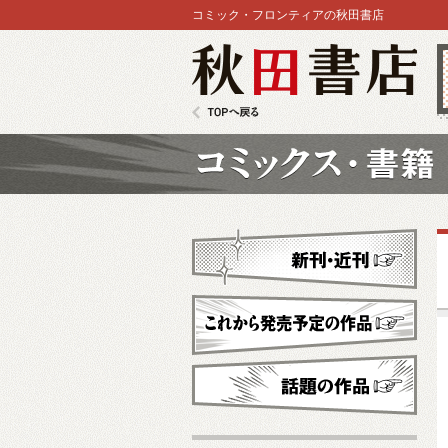
コミック・フロンティアの秋田書店
秋田書店
TOPへ戻る
コミックス
新刊・近刊
これから発売予定
話題の作品