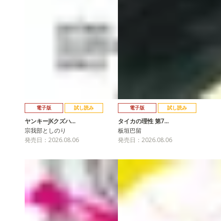
電子版
試し読み
電子版
試し読み
ヤンキーJKクズハ…
タイカの理性 第7…
宗我部としのり
板垣巴留
発売日：2026.08.06
発売日：2026.08.06