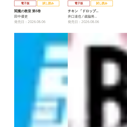
電子版
試し読み
電子版
試し読み
閻魔の教室 第6巻
チキン 「ドロップ…
田中優吏
井口達也 / 歳脇将…
発売日：2026.08.06
発売日：2026.08.06