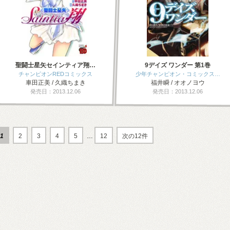
聖闘士星矢セインティア翔…
9デイズ ワンダー 第1巻
チャンピオンREDコミックス
少年チャンピオン・コミックス…
車田正美 / 久織ちまき
福井瞬 / オオノヨウ
発売日：2013.12.06
発売日：2013.12.06
1
2
3
4
5
…
12
次の12件