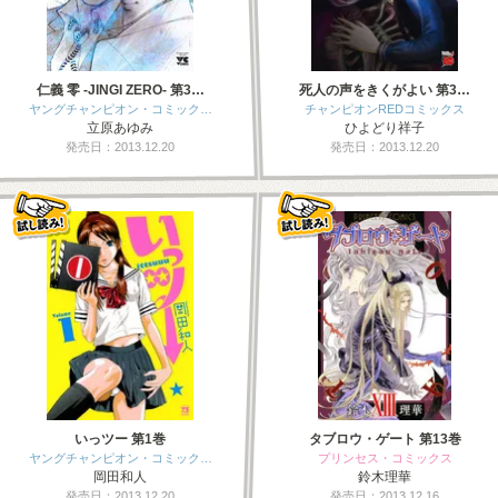
仁義 零 -JINGI ZERO- 第3…
死人の声をきくがよい 第3…
ヤングチャンピオン・コミック…
チャンピオンREDコミックス
立原あゆみ
ひよどり祥子
発売日：2013.12.20
発売日：2013.12.20
いっツー 第1巻
タブロウ・ゲート 第13巻
ヤングチャンピオン・コミック…
プリンセス・コミックス
岡田和人
鈴木理華
発売日：2013.12.20
発売日：2013.12.16