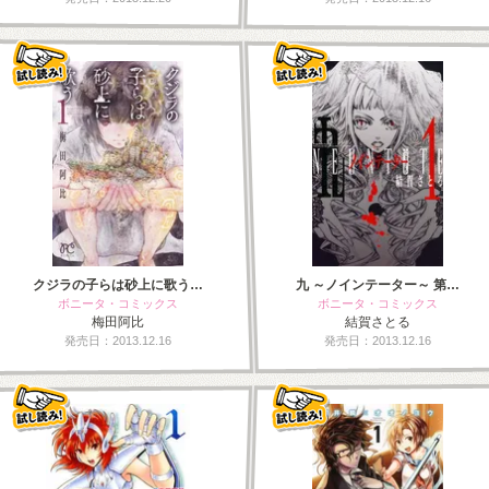
クジラの子らは砂上に歌う…
九 ～ノインテーター～ 第…
ボニータ・コミックス
ボニータ・コミックス
梅田阿比
結賀さとる
発売日：2013.12.16
発売日：2013.12.16