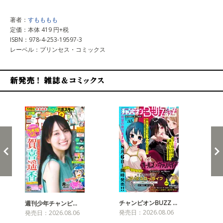
著者：
すもももも
定価：本体 419 円+税
ISBN：978-4-253-19597-3
レーベル：プリンセス・コミックス
新発売！雑誌&コミックス
チャンピオンBUZZ …
週刊少年チャンピ…
月
発売日：2026.08.06
発売日：2026.08.06
発売