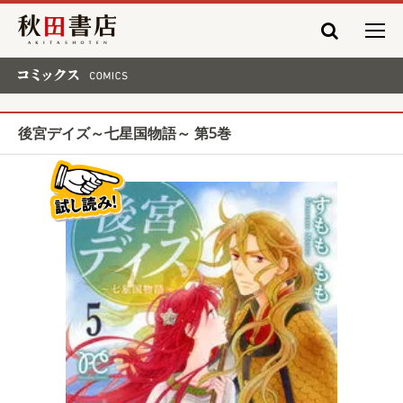
秋田書店
コミックス COMICS
後宮デイズ～七星国物語～ 第5巻