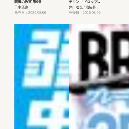
閻魔の教室 第6巻
チキン 「ドロップ…
田中優吏
井口達也 / 歳脇将…
発売日：2026.08.06
発売日：2026.08.06