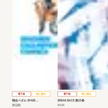
電子版
試し読み
電子版
試し読み
弱虫ペダル SPARE …
BREAK BACK 第25巻
渡辺航
KASA