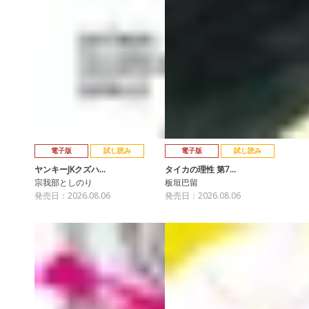
電子版
試し読み
電子版
試し読み
ヤンキーJKクズハ…
タイカの理性 第7…
宗我部としのり
板垣巴留
発売日：2026.08.06
発売日：2026.08.06