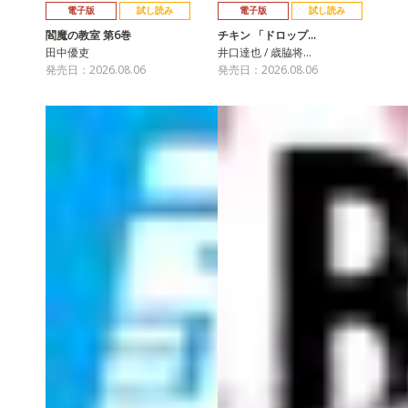
電子版
試し読み
電子版
試し読み
閻魔の教室 第6巻
チキン 「ドロップ…
田中優吏
井口達也 / 歳脇将…
発売日：2026.08.06
発売日：2026.08.06