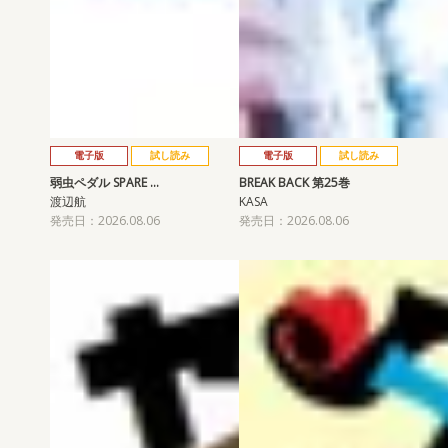
電子版
試し読み
電子版
試し読み
弱虫ペダル SPARE …
BREAK BACK 第25巻
渡辺航
KASA
発売日：2026.08.06
発売日：2026.08.06