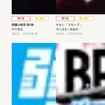
電子版
試し読み
電子版
試し読み
閻魔の教室 第6巻
チキン 「ドロップ…
田中優吏
井口達也 / 歳脇将…
発売日：2026.08.06
発売日：2026.08.06