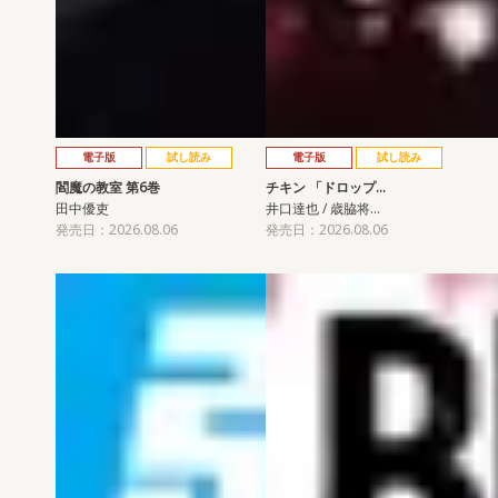
電子版
試し読み
電子版
試し読み
閻魔の教室 第6巻
チキン 「ドロップ…
田中優吏
井口達也 / 歳脇将…
発売日：2026.08.06
発売日：2026.08.06