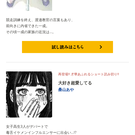
競走訓練を終え、渡邉教官の言葉もあり、
前向きに内省できた一成。
その頃一成の家族の近況は…。
試し読みはこちら
再登場!! 才華あふれるショート読み切り!!
大好き超愛してる
桑山あや
女子高生3人がデパートで
毒舌イケメンインフルエンサーに出会い…!?