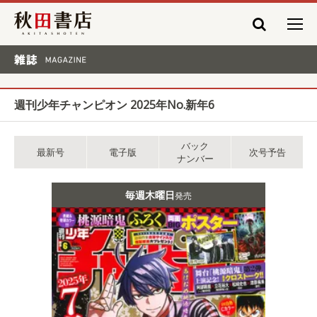
秋田書店
雑誌 MAGAZINE
週刊少年チャンピオン 2025年No.新年6
バック
最新号
電子版
次号予告
ナンバー
毎週木曜日
発売