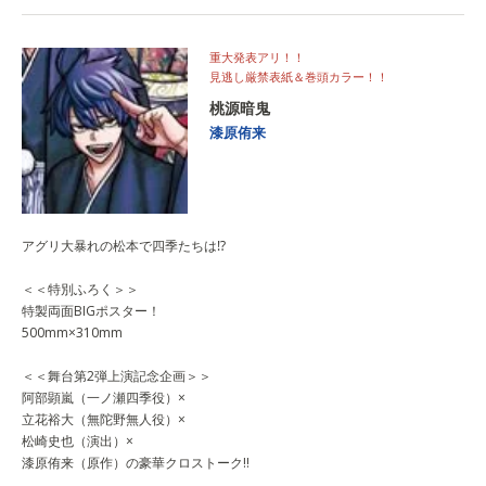
重大発表アリ！！
見逃し厳禁表紙＆巻頭カラー！！
桃源暗鬼
漆原侑来
アグリ大暴れの松本で四季たちは⁉
＜＜特別ふろく＞＞
特製両面BIGポスター！
500mm×310mm
＜＜舞台第2弾上演記念企画＞＞
阿部顕嵐（一ノ瀬四季役）×
立花裕大（無陀野無人役）×
松崎史也（演出）×
漆原侑来（原作）の豪華クロストーク‼