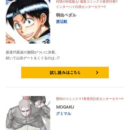
待望の特装版も! 最新コミックス発売93巻‼
インターハイ白熱センターカラー!!
弱虫ペダル
渡辺航
坂道VS真波の激闘がついに決着。
続いて山岳ゲートをくぐるのは…!?
試し読みはこちら
期待のコミックス1巻発売記念センターカラー!!
MOGAKU
グミマル