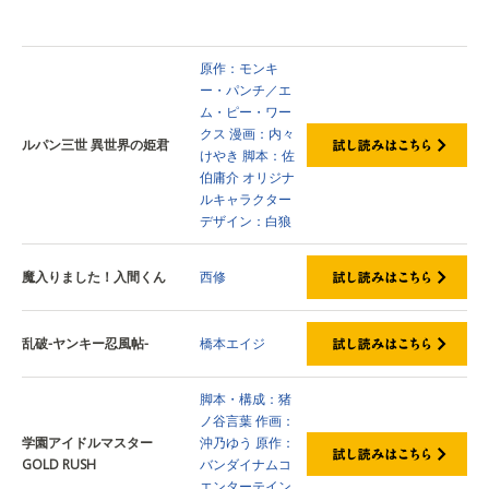
原作：モンキ
ー・パンチ／エ
ム・ピー・ワー
クス
漫画：内々
ルパン三世 異世界の姫君
けやき
脚本：佐
伯庸介
オリジナ
ルキャラクター
デザイン：白狼
魔入りました！入間くん
西修
乱破-ヤンキー忍風帖-
橋本エイジ
脚本・構成：猪
ノ谷言葉
作画：
学園アイドルマスター
沖乃ゆう
原作：
GOLD RUSH
バンダイナムコ
エンターテイン