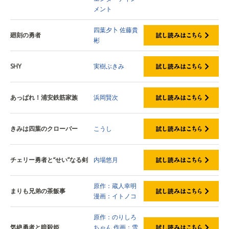
メント
四葉夕卜
佐藤貴
廻刻の勇者
彬
SHY
実樹ぶきみ
あっぱれ！浦安鉄筋家族
浜岡賢次
きみは四葉のクローバー
こうし
チェリー勇者と“せい”なる剣
内場悠月
原作：蔵人幸明
まりも兄弟の茶飯事
漫画：イトノコ
原作：のりしろ
気絶勇者と暗殺姫
ちゃん
作画：雪