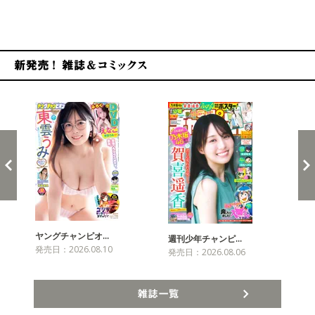
新発売！雑誌&コミックス
ヤングチャンピオ…
チャ
週刊少年チャンピ…
発売日：2026.08.10
発売
発売日：2026.08.06
雑誌一覧