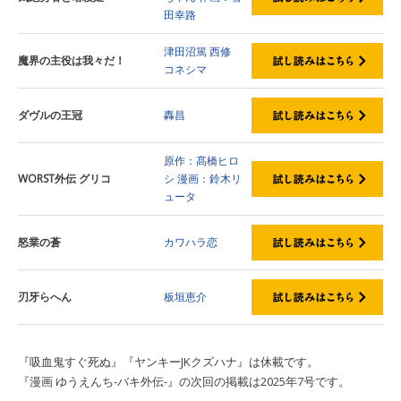
田幸路
津田沼篤
西修
魔界の主役は我々だ！
コネシマ
ダヴルの王冠
轟昌
原作：髙橋ヒロ
WORST外伝 グリコ
シ
漫画：鈴木リ
ュータ
怒業の蒼
カワハラ恋
刃牙らへん
板垣恵介
『吸血鬼すぐ死ぬ』『ヤンキーJKクズハナ』は休載です。
『漫画 ゆうえんち-バキ外伝-』の次回の掲載は2025年7号です。