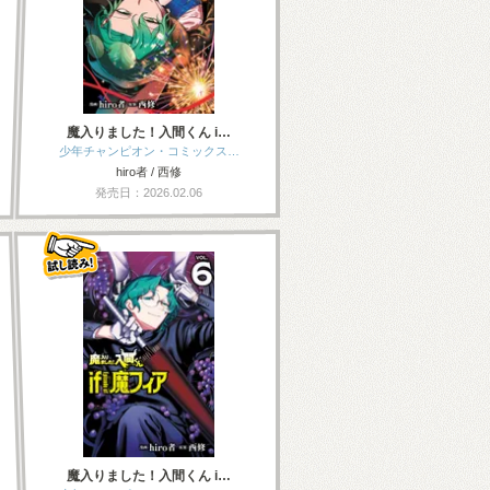
魔入りました！入間くん i…
少年チャンピオン・コミックス…
hiro者 / 西修
発売日：2026.02.06
魔入りました！入間くん i…