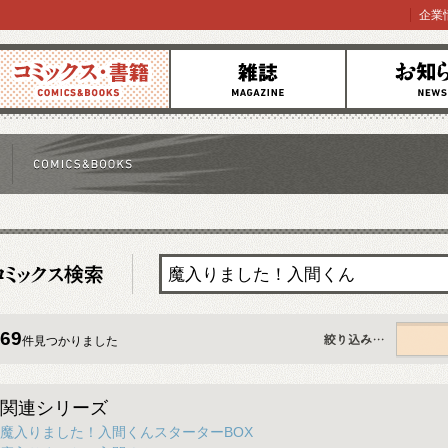
企業
コミックス
雑誌
お知らせ
69
件見つかりました
すべて
関連シリーズ
魔入りました！入間くんスターターBOX