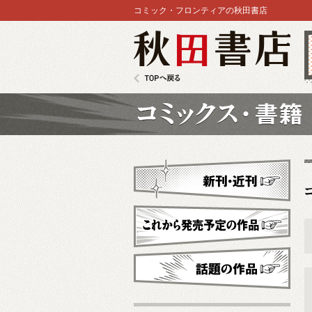
コミック・フロンティアの秋田書店
秋田書店
TOPへ戻る
コミックス
新刊・近刊
これから発売予定
話題の作品