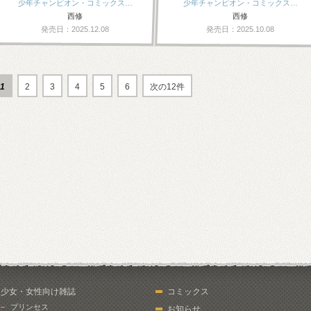
少年チャンピオン・コミックス…
少年チャンピオン・コミックス…
西修
西修
発売日：2025.12.08
発売日：2025.10.08
1
2
3
4
5
6
次の12件
少女・女性向け雑誌
コミックス
プリンセス
お知らせ