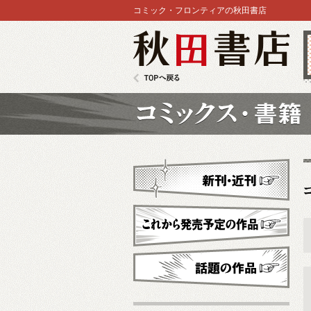
コミック・フロンティアの秋田書店
秋田書店
TOPへ戻る
コミックス
新刊・近刊
これから発売予定
話題の作品