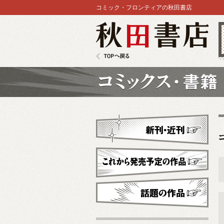
コミック・フロンティアの秋田書店
秋田書店
TOPへ戻る
コミックス
新刊・近刊
これから発売予定
話題の作品